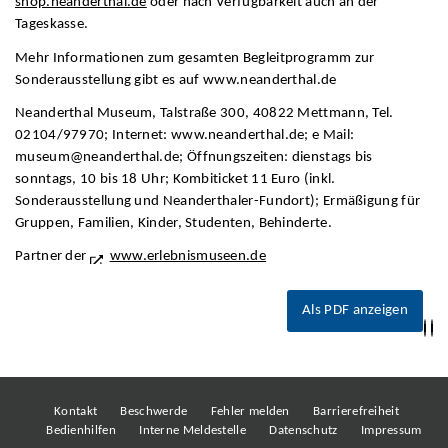
shop.neanderthal.de
oder nach Verfügbarkeit auch an der
Tageskasse.
Mehr Informationen zum gesamten Begleitprogramm zur
Sonderausstellung gibt es auf www.neanderthal.de
Neanderthal Museum, Talstraße 300, 40822 Mettmann, Tel.
02104/97970; Internet: www.neanderthal.de; e Mail:
museum@neanderthal.de; Öffnungszeiten: dienstags bis
sonntags, 10 bis 18 Uhr; Kombiticket 11 Euro (inkl.
Sonderausstellung und Neanderthaler-Fundort); Ermäßigung für
Gruppen, Familien, Kinder, Studenten, Behinderte.
Partner der
www.erlebnismuseen.de
Als PDF anzeigen
Kontakt
Beschwerde
Fehler melden
Barrierefreiheit
Bedienhilfen
Interne Meldestelle
Datenschutz
Impressum