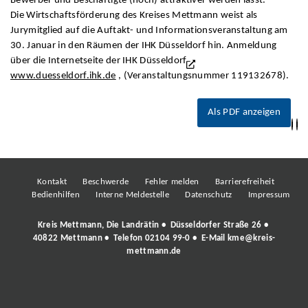
Bewerber und Beschäftigte (noch) attraktiver werden lässt.
Die Wirtschaftsförderung des Kreises Mettmann weist als
Jurymitglied auf die Auftakt- und Informationsveranstaltung am
30. Januar in den Räumen der IHK Düsseldorf hin. Anmeldung
über die Internetseite der IHK Düsseldorf
www.duesseldorf.ihk.de
, (Veranstaltungsnummer 119132678).
Als PDF anzeigen
Kontakt
Beschwerde
Fehler melden
Barrierefreiheit
Bedienhilfen
Interne Meldestelle
Datenschutz
Impressum
Kreis Mettmann, Die Landrätin • Düsseldorfer Straße 26 •
40822 Mettmann • Telefon
02104 99-0
• E-Mail
kme@kreis-
mettmann.de