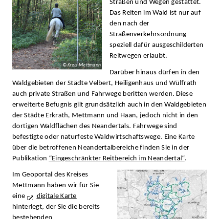
Straßen und Wegen gestattet.
Das Reiten im Wald ist nur auf
den nach der
Straßenverkehrsordnung
speziell dafür ausgeschilderten
Reitwegen erlaubt.
© Kreis Mettmann
Darüber hinaus dürfen in den
Waldgebieten der Städte Velbert, Heiligenhaus und Wülfrath
auch private Straßen und Fahrwege beritten werden. Diese
erweiterte Befugnis gilt grundsätzlich auch in den Waldgebieten
der Städte Erkrath, Mettmann und Haan, jedoch nicht in den
dortigen Waldflächen des Neandertals. Fahrwege sind
befestigte oder naturfeste Waldwirtschaftswege. Eine Karte
über die betroffenen Neandertalbereiche finden Sie in der
Publikation
“Eingeschränkter Reitbereich im Neandertal“
.
Im Geoportal des Kreises
Mettmann haben wir für Sie
eine
digitale Karte
hinterlegt, der Sie die bereits
bestehenden