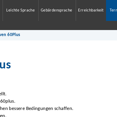
Leichte Sprache
Gebärdensprache
Erreichbarkeit
Ter
iven 60Plus
lus
llt.
60plus.
chen bessere Bedingungen schaffen.
ben.