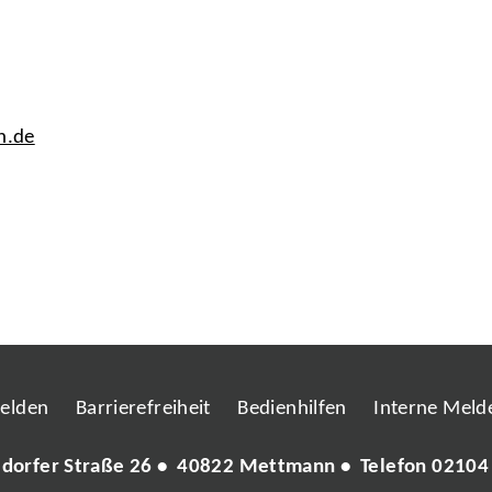
n.de
melden
Barrierefreiheit
Bedienhilfen
Interne Melde
ldorfer Straße 26 • 40822 Mettmann • Telefon
02104