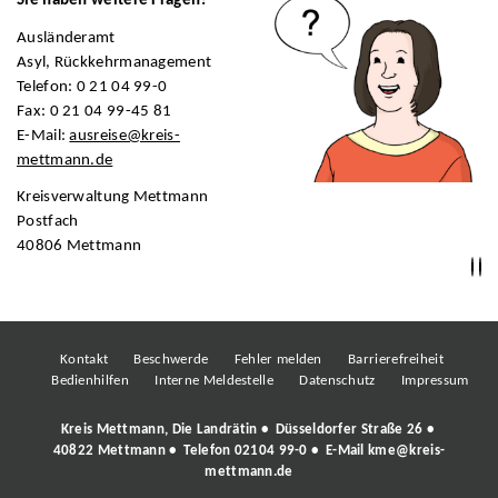
Sie haben weitere Fragen?
Ausländeramt
Asyl, Rückkehrmanagement
Telefon: 0 21 04 99-0
Fax: 0 21 04 99-45 81
E-Mail:
ausreise@kreis-
mettmann.de
Kreisverwaltung Mettmann
Postfach
40806 Mettmann
Kontakt
Beschwerde
Fehler melden
Barrierefreiheit
Bedienhilfen
Interne Meldestelle
Datenschutz
Impressum
Kreis Mettmann, Die Landrätin • Düsseldorfer Straße 26 •
40822 Mettmann • Telefon
02104 99-0
• E-Mail
kme@kreis-
mettmann.de