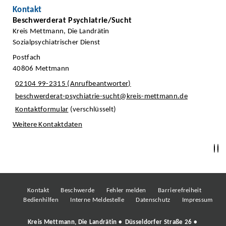
Kontakt
Beschwerderat Psychiatrie/Sucht
Kreis Mettmann, Die Landrätin
Sozialpsychiatrischer Dienst
Postfach
40806 Mettmann
02104 99-2315 (Anrufbeantworter)
beschwerderat-psychiatrie-sucht@kreis-mettmann.de
Kontaktformular
(verschlüsselt)
Weitere Kontaktdaten
Kontakt
Beschwerde
Fehler melden
Barrierefreiheit
Bedienhilfen
Interne Meldestelle
Datenschutz
Impressum
Kreis Mettmann, Die Landrätin • Düsseldorfer Straße 26 •