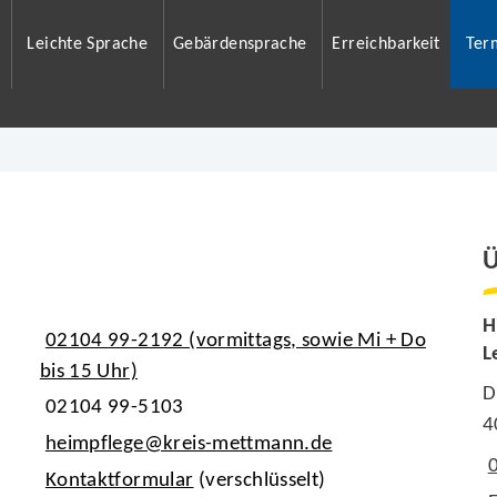
Leichte Sprache
Gebärdensprache
Erreichbarkeit
Ter
Ü
H
02104 99-2192 (vormittags, sowie Mi + Do
L
bis 15 Uhr)
D
02104 99-5103
4
heimpflege@kreis-mettmann.de
Kontaktformular
(verschlüsselt)