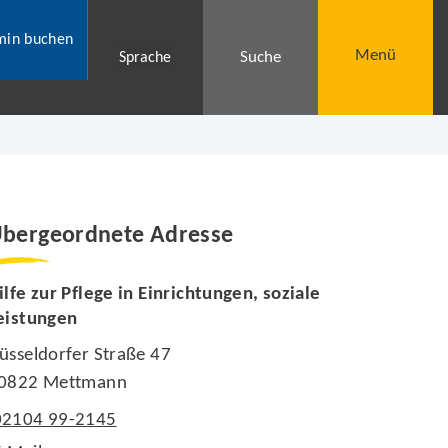
min buchen
Menü
Suche
Sprache
bergeordnete Adresse
ilfe zur Pflege in Einrichtungen, soziale
eistungen
üsseldorfer Straße 47
0822 Mettmann
02104 99-2145