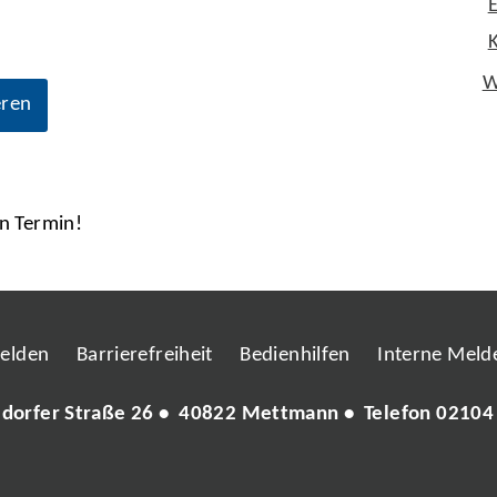
W
eren
en Termin!
melden
Barrierefreiheit
Bedienhilfen
Interne Melde
ldorfer Straße 26 • 40822 Mettmann • Telefon
02104