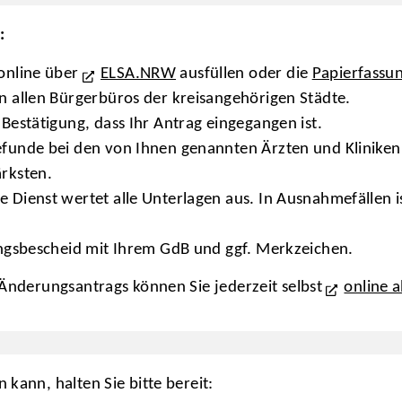
:
 online über
ELSA.NRW
ausfüllen oder die
Papierfassu
in allen Bürgerbüros der kreisangehörigen Städte.
 Bestätigung, dass Ihr Antrag eingegangen ist.
efunde bei den von Ihnen genannten Ärzten und Kliniken 
ärksten.
 Dienst wertet alle Unterlagen aus. In Ausnahmefällen is
lungsbescheid mit Ihrem GdB und ggf. Merkzeichen.
r Änderungsantrags können Sie jederzeit selbst
online 
 kann, halten Sie bitte bereit: