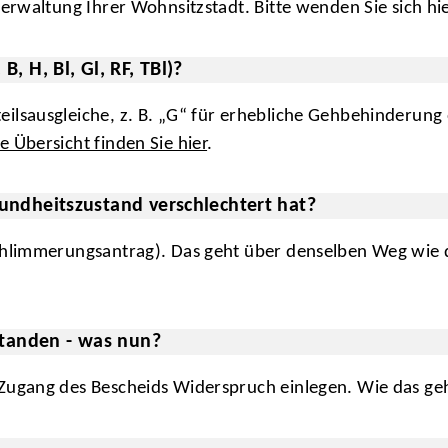
verwaltung Ihrer Wohnsitzstadt. Bitte wenden Sie sich hi
, H, Bl, Gl, RF, TBl)?
ilsausgleiche, z. B. „G“ für erhebliche Gehbehinderun
e Übersicht finden Sie hier
.
undheitszustand verschlechtert hat?
chlimmerungsantrag). Das geht über denselben Weg wie 
standen - was nun?
Zugang des Bescheids Widerspruch einlegen. Wie das geht