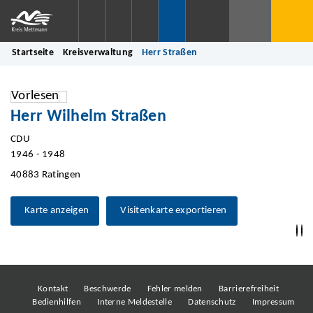
Startseite
Kreisverwaltung
Herr Straßen
Vorlesen
Herr Wilhelm Straßen
CDU
1946 - 1948
40883 Ratingen
Karte anzeigen
Visitenkarte exportieren
Kontakt
Beschwerde
Fehler melden
Barrierefreiheit
Bedienhilfen
Interne Meldestelle
Datenschutz
Impressum