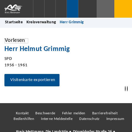
Startseite
Kreisverwaltung
Herr Grimmig
Vorlesen
Herr Helmut Grimmig
SPD
1956 - 1961
Visitenkarte exportieren
Kontakt
Beschwerde
Fehler melden
Barrierefreiheit
Bedienhilfen
Interne Meldestelle
Datenschutz
Impressum
Kreis Mettmann, Die Landrätin • Düsseldorfer Straße 26 •