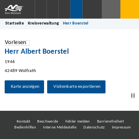
Startseite
Kreisverwaltung
Herr Boerstel
Vorlesen
Herr Albert Boerstel
1946
42489 Wülfrath
Karte anzeigen
Visitenkarte exportieren
Kontakt
Beschwerde
Fehler melden
Barrierefreiheit
Bedienhilfen
Interne Meldestelle
Datenschutz
Impressum