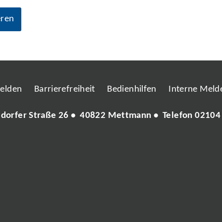
eren
melden
Barrierefreiheit
Bedienhilfen
Interne Melde
ldorfer Straße 26 • 40822 Mettmann • Telefon
02104