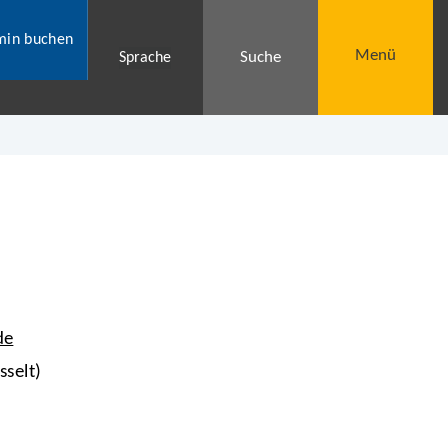
min buchen
Menü
Suche
Sprache
de
sselt)