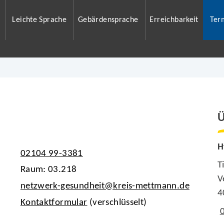
Leichte Sprache
Gebärdensprache
Erreichbarkeit
Ter
Ü
H
02104 99-3381
T
Raum: 03.218
V
netzwerk-gesundheit@kreis-mettmann.de
4
Kontaktformular
(verschlüsselt)