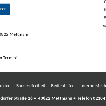
eren
W
 40822 Mettmann
en Termin!
melden
Barrierefreiheit
Bedienhilfen
Interne Melde
ldorfer Straße 26 • 40822 Mettmann • Telefon
02104