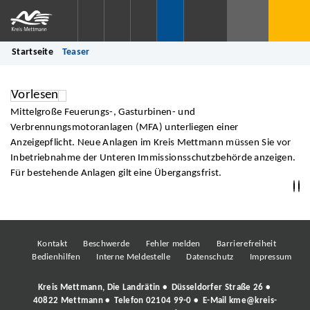
Startseite
Teaser
Vorlesen
Mittelgroße Feuerungs-, Gasturbinen- und
Verbrennungsmotoranlagen (MFA) unterliegen einer
Anzeigepflicht. Neue Anlagen im Kreis Mettmann müssen Sie vor
Inbetriebnahme der Unteren Immissionsschutzbehörde anzeigen.
Für bestehende Anlagen gilt eine Übergangsfrist.
Kontakt
Beschwerde
Fehler melden
Barrierefreiheit
Bedienhilfen
Interne Meldestelle
Datenschutz
Impressum
Kreis Mettmann, Die Landrätin • Düsseldorfer Straße 26 •
40822 Mettmann • Telefon
02104 99-0
• E-Mail
kme@kreis-