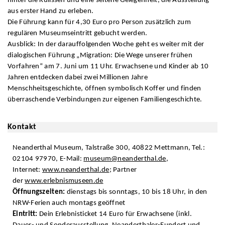
hinter die Kulissen und eine seltene Gelegenheit, die Ausstellung
aus erster Hand zu erleben.
Die Führung kann für 4,30 Euro pro Person zusätzlich zum
regulären Museumseintritt gebucht werden.
Ausblick: In der darauffolgenden Woche geht es weiter mit der
dialogischen Führung „Migration: Die Wege unserer frühen
Vorfahren“ am 7. Juni um 11 Uhr. Erwachsene und Kinder ab 10
Jahren entdecken dabei zwei Millionen Jahre
Menschheitsgeschichte, öffnen symbolisch Koffer und finden
überraschende Verbindungen zur eigenen Familiengeschichte.
Kontakt
Neanderthal Museum, Talstraße 300, 40822 Mettmann, Tel.:
02104 97970, E-Mail:
museum@neanderthal.de
,
Internet:
www.neanderthal.de
; Partner
der
www.erlebnismuseen.de
Öffnungszeiten:
dienstags bis sonntags, 10 bis 18 Uhr, in den
NRW-Ferien auch montags geöffnet
Eintritt:
Dein Erlebnisticket 14 Euro für Erwachsene (inkl.