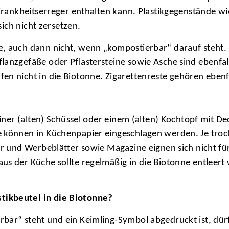
s Krankheitserreger enthalten kann. Plastikgegenstände w
sich nicht zersetzen.
, auch dann nicht, wenn „kompostierbar“ darauf steht. 
lanzgefäße oder Pflastersteine sowie Asche sind ebenfall
n nicht in die Biotonne. Zigarettenreste gehören ebenfa
einer (alten) Schüssel oder einem (alten) Kochtopf mit D
 können in Küchenpapier eingeschlagen werden. Je trock
er und Werbeblätter sowie Magazine eignen sich nicht fü
us der Küche sollte regelmäßig in die Biotonne entleer
tikbeutel in die Biotonne?
bar“ steht und ein Keimling-Symbol abgedruckt ist, dürf