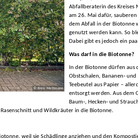
Abfallberaterin des Kreises
am 26. Mai dafür, sauberen 
dem Abfall in der Biotonne
genutzt werden kann. So blei
Dabei gibt es jedoch ein pa
Was darf in die Biotonne?
In der Biotonne dürfen aus 
Obstschalen, Bananen‑ und 
Teebeutel aus Papier – alle
© Kreis Mettmann
entsorgt werden. Aus dem G
Baum‑, Hecken‑ und Strauchs
Rasenschnitt und Wildkräuter in die Biotonne.
Biotonne, weil sie Schädlinge anziehen und den Komposti