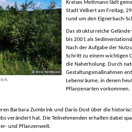
Kreises Mettmann lädt gemei
Stadt Velbert am Freitag, 2
rund um den Eignerbach-Sc
Das strukturreiche Gelände
bis 2001 als Sedimentations
Nach der Aufgabe der Nutzun
Schritt zu einem wichtigen 
die Naherholung. Durch natü
Gestaltungsmaßnahmen ents
© Kreis Mettmann
ich.
Lebensräume, in denen heut
Pflanzenarten vorkommen. 
en Barbara Zumbrink und Dario Dost über die historisc
ebs verändert hat. Die Teilnehmenden erhalten dabei spa
ier- und Pflanzenwelt.