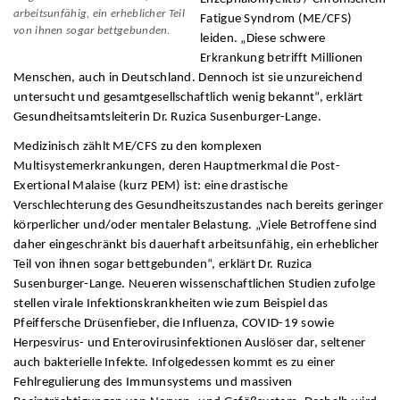
arbeitsunfähig, ein erheblicher Teil
Fatigue Syndrom (ME/CFS)
von ihnen sogar bettgebunden.
leiden. „Diese schwere
Erkrankung betrifft Millionen
Menschen, auch in Deutschland. Dennoch ist sie unzureichend
untersucht und gesamtgesellschaftlich wenig bekannt“, erklärt
Gesundheitsamtsleiterin Dr. Ruzica Susenburger-Lange.
Medizinisch zählt ME/CFS zu den komplexen
Multisystemerkrankungen, deren Hauptmerkmal die Post-
Exertional Malaise (kurz PEM) ist: eine drastische
Verschlechterung des Gesundheitszustandes nach bereits geringer
körperlicher und/oder mentaler Belastung. „Viele Betroffene sind
daher eingeschränkt bis dauerhaft arbeitsunfähig, ein erheblicher
Teil von ihnen sogar bettgebunden“, erklärt Dr. Ruzica
Susenburger-Lange. Neueren wissenschaftlichen Studien zufolge
stellen virale Infektionskrankheiten wie zum Beispiel das
Pfeiffersche Drüsenfieber, die Influenza, COVID-19 sowie
Herpesvirus- und Enterovirusinfektionen Auslöser dar, seltener
auch bakterielle Infekte. Infolgedessen kommt es zu einer
Fehlregulierung des Immunsystems und massiven