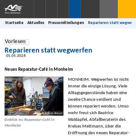
Startseite
Aktuelles
Pressemitteilungen
Reparieren statt wegwer
Vorlesen
Reparieren statt wegwerfen
05.05.2026
Neues Reparatur-Café in Monheim
MONHEIM. Wegwerfen ist nicht
immer die einzige Lösung. Viele
Alltagsgegenstände haben eine
zweite Chance verdient und
können repariert werden. Umso
mehr freut sich Beatrice
© Adrian Breuer
Waldapfel, Abfallberaterin des
Einblick ins Reparatur-Café in
Monheim
Kreises Mettmann, über die
Eröffnung des neuen Reparatur-