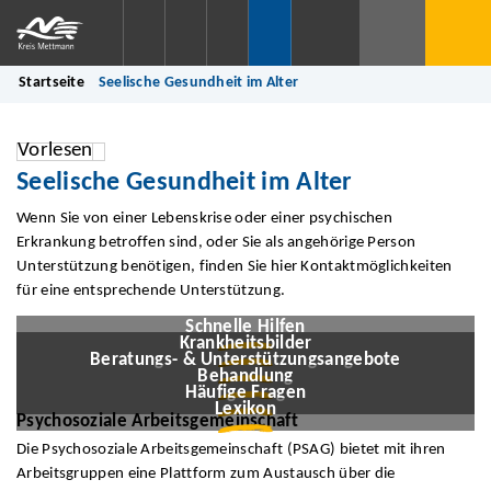
Startseite
Seelische Gesundheit im Alter
Vorlesen
Seelische Gesundheit im Alter
Wenn Sie von einer Lebenskrise oder einer psychischen
Erkrankung betroffen sind, oder Sie als angehörige Person
Unterstützung benötigen, finden Sie hier Kontaktmöglichkeiten
für eine entsprechende Unterstützung.
© Kreis Mettmann / KI-generiert
© Andrii/stock.adobe.com
Schnelle Hilfen
© LimeSky/stock.adobe.com
Krankheitsbilder
© StockPhotoPro/stock.adobe.com
Beratungs- & Unterstützungsangebote
© iStock.com/Victor Kochurko
Behandlung
© Kreis Mettmann / KI-generiert
Häufige Fragen
Lexikon
Psychosoziale Arbeitsgemeinschaft
Die Psychosoziale Arbeitsgemeinschaft (PSAG) bietet mit ihren
Arbeitsgruppen eine Plattform zum Austausch über die