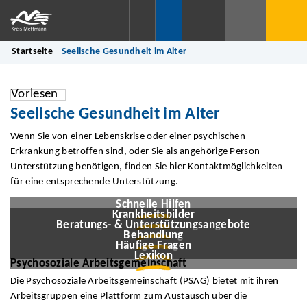
Startseite
Seelische Gesundheit im Alter
Vorlesen
Seelische Gesundheit im Alter
Wenn Sie von einer Lebenskrise oder einer psychischen
Erkrankung betroffen sind, oder Sie als angehörige Person
Unterstützung benötigen, finden Sie hier Kontaktmöglichkeiten
für eine entsprechende Unterstützung.
© Kreis Mettmann / KI-generiert
© Andrii/stock.adobe.com
Schnelle Hilfen
© LimeSky/stock.adobe.com
Krankheitsbilder
© StockPhotoPro/stock.adobe.com
Beratungs- & Unterstützungsangebote
© iStock.com/Victor Kochurko
Behandlung
© Kreis Mettmann / KI-generiert
Häufige Fragen
Lexikon
Psychosoziale Arbeitsgemeinschaft
Die Psychosoziale Arbeitsgemeinschaft (PSAG) bietet mit ihren
Arbeitsgruppen eine Plattform zum Austausch über die