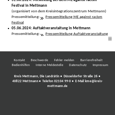
31.08.2024: Mitwirkung bei dem ME against racism
Festival in Mettmann
(organisiert von dem Kreisintegrationszentrum Mettmann)
Pressemitteilung:
Pressemitteilung ME against racism
Festival
05.06.2024: Auftaktveranstaltung in Mettmann
Pressemitteilung:
Pressemitteilung Auftaktveranstaltung
Kontakt
Beschwerde
Fehler melden
Barrierefreiheit
Bedienhilfen
Interne Meldestelle
Datenschutz
Impressum
Kreis Mettmann, Die Landrätin • Düsseldorfer Straße 26 •
40822 Mettmann • Telefon
02104 99-0
• E-Mail
kme@kreis-
mettmann.de