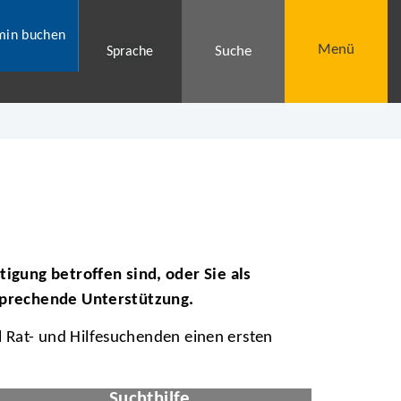
min buchen
Menü
Suche
Sprache
igung betroffen sind, oder Sie als
tsprechende Unterstützung.
l Rat- und Hilfesuchenden einen ersten
© Alevtina/stock.adobe.com
Suchthilfe