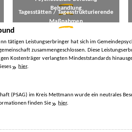
om
Suplab_Designer/stock.adobe.com
Behandlung
om
© Shawonpik/stock.adobe.com
Tagesstätten / Tagesstrukturierende
Maßnahmen
bund
nn tätigen Leistungserbringer hat sich im Gemeindepsy
sgemeinschaft zusammengeschlossen. Diese Leistungserbr
iligen Kostenträger verlangten Mindeststandards hinaus
ieses
hier
.
schaft (PSAG) im Kreis Mettmann wurde ein neutrales B
nformationen finden Sie
hier
.