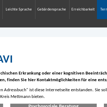
Leichte Sprache
Gebärdensprache
Erreichbarkeit
Ter
AVI
chischen Erkrankung oder einer kognitiven Beeinträcht
n, finden Sie hier Kontaktmöglichkeiten für eine en
 Adressbuch" ist diese Internetseite entstanden. Sie sol
 Kreis Mettmann bieten.
om
© motiur vector artist/stock.adobe.com
Psychosoziale Beratung