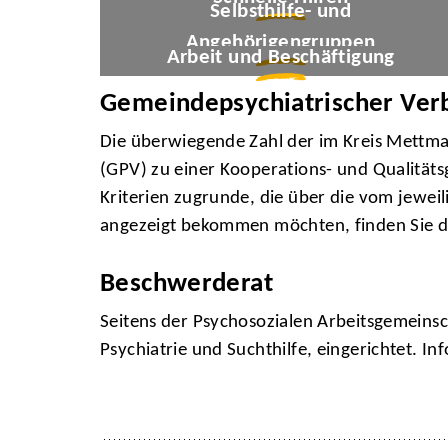
© QuickDesign24/stock.adobe.c
Selbsthilfe- und
© main/stock.adobe.c
Angehörigengruppen
Arbeit und Beschäftigung
Gemeindepsychiatrischer Ver
Die überwiegende Zahl der im Kreis Mettma
(GPV) zu einer Kooperations- und Qualität
Kriterien zugrunde, die über die vom jewe
angezeigt bekommen möchten, finden Sie d
Beschwerderat
Seitens der Psychosozialen Arbeitsgemein
Psychiatrie und Suchthilfe, eingerichtet. I