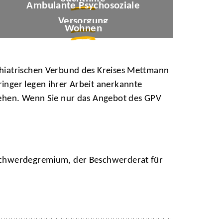
Nur syifa fauziah/stock.adobe.com
Ambulante Psychosoziale
© 13ree_design/stock.adobe.com
Versorgung
Wohnen
chiatrischen Verbund des Kreises Mettmann
inger legen ihrer Arbeit anerkannte
gehen. Wenn Sie nur das Angebot des GPV
eschwerdegremium, der Beschwerderat für