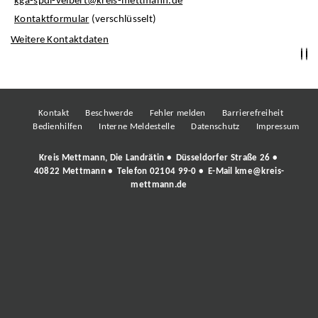
kga-spdi-velbert@kreis-mettmann.de
Kontaktformular
(verschlüsselt)
Weitere Kontaktdaten
Kontakt
Beschwerde
Fehler melden
Barrierefreiheit
Bedienhilfen
Interne Meldestelle
Datenschutz
Impressum
Kreis Mettmann, Die Landrätin • Düsseldorfer Straße 26 •
40822 Mettmann • Telefon
02104 99-0
• E-Mail
kme@kreis-
mettmann.de