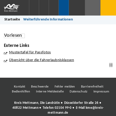
Startseite
Weiterführende Informationen
Vorlesen
Externe Links
Mustertafel für Passfotos
Übersicht über die Fahrerlaubnisklassen
Kontakt
Beschwerde
Fehler melden
Barrierefreiheit
Bedienhilfen
Interne Meldestelle
Datenschutz
Impressum
Kreis Mettmann, Die Landrätin • Düsseldorfer Straße 26 •
40822 Mettmann • Telefon
02104 99-0
• E-Mail
kme@kreis-
mettmann.de