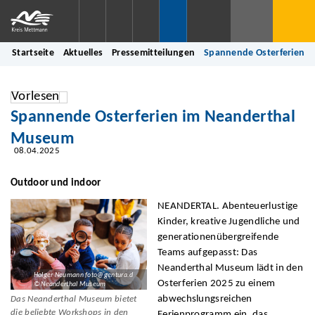
Startseite
Aktuelles
Pressemitteilungen
Spannende Osterferien 
Vorlesen
Spannende Osterferien im Neanderthal
Museum
08.04.2025
Outdoor und indoor
NEANDERTAL. Abenteuerlustige
Kinder, kreative Jugendliche und
generationenübergreifende
Teams aufgepasst: Das
Neanderthal Museum lädt in den
Holger Neumann foto@gentura.d
Osterferien 2025 zu einem
© Neanderthal Museum
abwechslungsreichen
Das Neanderthal Museum bietet
die beliebte Workshops in den
Ferienprogramm ein, das