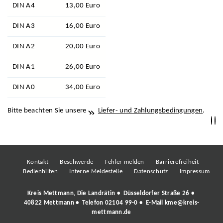
DIN A4
13,00 Euro
DIN A3
16,00 Euro
DIN A2
20,00 Euro
DIN A1
26,00 Euro
DIN A0
34,00 Euro
Bitte beachten Sie unsere
Liefer- und Zahlungsbedingungen
.
Kontakt
Beschwerde
Fehler melden
Barrierefreiheit
Bedienhilfen
Interne Meldestelle
Datenschutz
Impressum
Kreis Mettmann, Die Landrätin • Düsseldorfer Straße 26 •
40822 Mettmann • Telefon
02104 99-0
• E-Mail
kme@kreis-
mettmann.de