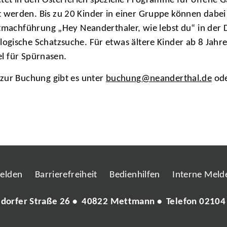
 in den Osterferien spezielle Programme für offene G
werden. Bis zu 20 Kinder in einer Gruppe können dabei
tmachführung „Hey Neanderthaler, wie lebst du“ in der D
ogische Schatzsuche. Für etwas ältere Kinder ab 8 Jahr
iel für Spürnasen.
 zur Buchung gibt es unter
buchung@neanderthal.de
ode
melden
Barrierefreiheit
Bedienhilfen
Interne Melde
ldorfer Straße 26 • 40822 Mettmann • Telefon
02104