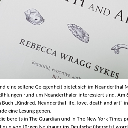
 eine seltene Gelegenheit bietet sich im Neanderthal 
hlungen rund um Neanderthaler interessiert sind. Am 6.
Buch „Kindred. Neanderthal life, love, death and art“ in
nde eine Lesung geben.
die bereits in The Guardian und in The New York Times pu
t nun von Jürgen Neubauer ins Deutsche übersetzt word