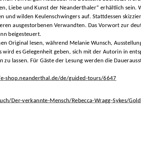
en, Liebe und Kunst der Neanderthaler“ erhältlich sein
und wilden Keulenschwingers auf. Stattdessen skizziert
nseren ausgestorbenen Verwandten. Das Vorwort zur deut
nn beigesteuert.
en Original lesen, während Melanie Wunsch, Ausstellun
 wird es Gelegenheit geben, sich mit der Autorin in ent
ren zu lassen. Für Gäste der Lesung werden die Dauerau
//e-shop.neanderthal.de/de/guided-tours/6647
uch/Der-verkannte-Mensch/Rebecca-Wragg-Sykes/Gol