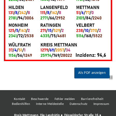
Als PDF anzeigen
Kontakt
Beschwerde
Fehler melden
Barrierefreiheit
Bedienhilfen
Interne Meldestelle
Datenschutz
Impressum
Kreis Mettmann, Die Landrätin • Düsseldorfer Straße 26 •