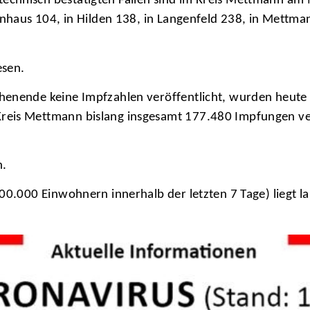
hnisch bestätigten Fällen sind im Kreis Mettmann am Mo
genhaus 104, in Hilden 138, in Langenfeld 238, in Mettma
esen.
henende keine Impfzahlen veröffentlicht, wurden heut
reis Mettmann bislang insgesamt 177.480 Impfungen ve
n.
00.000 Einwohnern innerhalb der letzten 7 Tage) liegt l