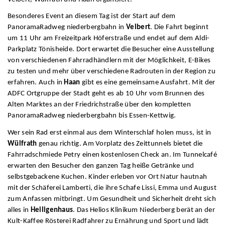
Besonderes Event an diesem Tag ist der Start auf dem
PanoramaRadweg niederbergbahn in
Velbert
. Die Fahrt beginnt
um 11 Uhr am Freizeitpark Höferstraße und endet auf dem Aldi-
Parkplatz Tönisheide. Dort erwartet die Besucher eine Ausstellung
von verschiedenen Fahrradhändlern mit der Möglichkeit, E-Bikes
zu testen und mehr über verschiedene Radrouten in der Region zu
erfahren. Auch in
Haan
gibt es eine gemeinsame Ausfahrt. Mit der
ADFC Ortgruppe der Stadt geht es ab 10 Uhr vom Brunnen des
Alten Marktes an der Friedrichstraße über den kompletten
PanoramaRadweg niederbergbahn bis Essen-Kettwig.
Wer sein Rad erst einmal aus dem Winterschlaf holen muss, ist in
Wülfrath
genau richtig. Am Vorplatz des Zeittunnels bietet die
Fahrradschmiede Petry einen kostenlosen Check an. Im Tunnelcafé
erwarten den Besucher den ganzen Tag heiße Getränke und
selbstgebackene Kuchen. Kinder erleben vor Ort Natur hautnah
mit der Schäferei Lamberti, die ihre Schafe Lissi, Emma und August
zum Anfassen mitbringt. Um Gesundheit und Sicherheit dreht sich
alles in
Heiligenhaus
. Das Helios Klinikum Niederberg berät an der
Kult-Kaffee Rösterei Radfahrer zu Ernährung und Sport und lädt