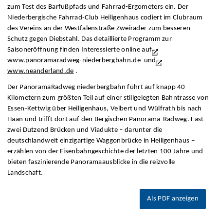
zum Test des Barfußpfads und Fahrrad-Ergometers ein. Der
Niederbergische Fahrrad-Club Heiligenhaus codiert im Clubraum
des Vereins an der Westfalenstraße Zweiräder zum besseren
Schutz gegen Diebstahl. Das detaillierte Programm zur
Saisoneröffnung finden Interessierte online auf
www.panoramaradweg-niederbergbahn.de
und
www.neanderland.de
.
Der PanoramaRadweg niederbergbahn führt auf knapp 40
Kilometern zum größten Teil auf einer stillgelegten Bahntrasse von
Essen-Kettwig über Heiligenhaus, Velbert und Wülfrath bis nach
Haan und trifft dort auf den Bergischen Panorama-Radweg. Fast
zwei Dutzend Brücken und Viadukte – darunter die
deutschlandweit einzigartige Waggonbrücke in Heiligenhaus –
erzählen von der Eisenbahngeschichte der letzten 100 Jahre und
bieten faszinierende Panoramaausblicke in die reizvolle
Landschaft.
Als PDF anzeigen