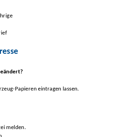
hrige
ief
resse
geändert?
rzeug-Papieren eintragen lassen.
zei melden.
n.