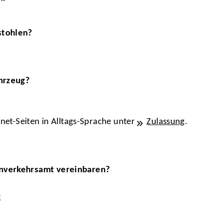
stohlen?
ahrzeug?
rnet-Seiten in Alltags-Sprache unter
Zulassung
.
enverkehrsamt vereinbaren?
t