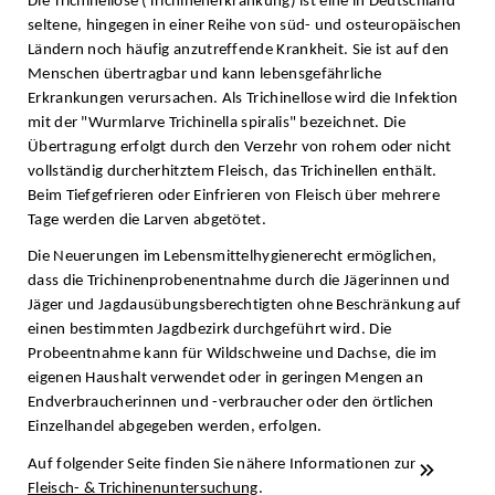
Die Trichinellose (Trichinenerkrankung) ist eine in Deutschland
seltene, hingegen in einer Reihe von süd- und osteuropäischen
Ländern noch häufig anzutreffende Krankheit. Sie ist auf den
Menschen übertragbar und kann lebensgefährliche
Erkrankungen verursachen. Als Trichinellose wird die Infektion
mit der "Wurmlarve Trichinella spiralis" bezeichnet. Die
Übertragung erfolgt durch den Verzehr von rohem oder nicht
vollständig durcherhitztem Fleisch, das Trichinellen enthält.
Beim Tiefgefrieren oder Einfrieren von Fleisch über mehrere
Tage werden die Larven abgetötet.
Die Neuerungen im Lebensmittelhygienerecht ermöglichen,
dass die Trichinenprobenentnahme durch die Jägerinnen und
Jäger und Jagdausübungsberechtigten ohne Beschränkung auf
einen bestimmten Jagdbezirk durchgeführt wird. Die
Probeentnahme kann für Wildschweine und Dachse, die im
eigenen Haushalt verwendet oder in geringen Mengen an
Endverbraucherinnen und -verbraucher oder den örtlichen
Einzelhandel abgegeben werden, erfolgen.
Auf folgender Seite finden Sie nähere Informationen zur
Fleisch- & Trichinenuntersuchung
.