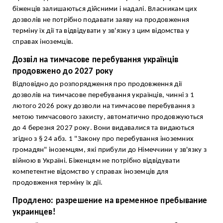
біженців залишаються дійсними і надалі. Власникам цих
дозволів не потрібно подавати заяву на продовження
терміну їх дії та відвідувати у зв'язку з цим відомства у
справах іноземців.
Дозвіл на тимчасове перебування українців
продовжено до 2027 року
Відповідно до розпорядження про продовження дії
дозволів на тимчасове перебування українців, чинні з 1
лютого 2026 року дозволи на тимчасове перебування з
метою тимчасового захисту, автоматично продовжуються
до 4 березня 2027 року. Вони видавалися та видаються
згідно з § 24 абз. 1 "Закону про перебування іноземних
громадян" іноземцям, які прибули до Німеччини у зв'язку з
війною в Україні. Біженцям не потрібно відвідувати
компетентне відомство у справах іноземців для
продовження терміну їх дії.
Продлено: разрешение на временное пребывание
украинцев!