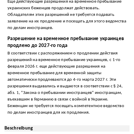
Еще действующие разрешения на временное пребывание
украинских беженцев продолжат действовать.
Обладателям этих разрешений не требуется подавать
заявление на их продление и посещать для этого ведомства
по делам иностранцев.
Разрешение на временное пребывание украинцев
продлено до 2027-го года
В соответствии с распоряжением о продлении действия
разрешений на временное пребывание украинцев, с 1-го
февраля 2026 г. еще действующие разрешения на
временное пребывание для временной защиты
автоматически продлеваются до 4-го марта 2027 г. Эти
разрешения выдавались и выдаются в соответствии с § 24,
абз. 1, "Закона о пребывании иностранцев" иностранцам,
въехавшим в Германию в связи с войной в Украине.
Беженцам не требуется посещать компетентное ведомство
по делам иностранцев для их продления.
Beschreibung