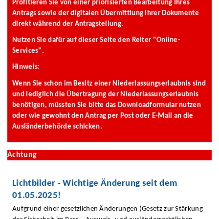
Profitieren Sie von einer priorisierten Bearbeitung Ihres
Antrags sowie der digitalen Übermittlung Ihrer Dokumente
direkt während der Antragstellung.
Nutzen Sie dafür auf dieser Seite den Reiter "Online-
Services".
Hinweis:
Wenn Sie schon im Besitz einer Niederlassungserlaubnis sind
und lediglich die Übertragung der Niederlassungserlaubnis
benötigen, müssten Sie bitte das Downloadformular nutzen
oder wie gewohnt den Antrag per Post oder E-Mail an die
Ausländerbehörde schicken.
Achtung
Lichtbilder - Wichtige Änderung seit dem
01.05.2025!
Aufgrund einer gesetzlichen Änderungen (Gesetz zur Stärkung