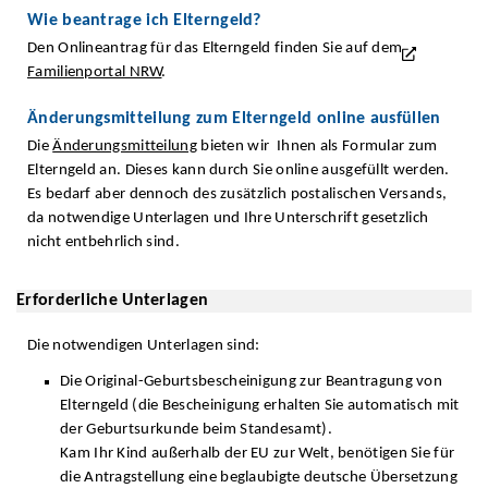
Wie beantrage ich Elterngeld?
Den Onlineantrag für das Elterngeld finden Sie auf dem
Familienportal NRW
.
Änderungsmitteilung zum Elterngeld online ausfüllen
Die
Änderungsmitteilung
bieten wir Ihnen als Formular zum
Elterngeld an. Dieses kann durch Sie online ausgefüllt werden.
Es bedarf aber dennoch des zusätzlich postalischen Versands,
da notwendige Unterlagen und Ihre Unterschrift gesetzlich
nicht entbehrlich sind.
Erforderliche Unterlagen
Die notwendigen Unterlagen sind:
Die Original-Geburtsbescheinigung zur Beantragung von
Elterngeld (die Bescheinigung erhalten Sie automatisch mit
der Geburtsurkunde beim Standesamt).
Kam Ihr Kind außerhalb der EU zur Welt, benötigen Sie für
die Antragstellung eine beglaubigte deutsche Übersetzung