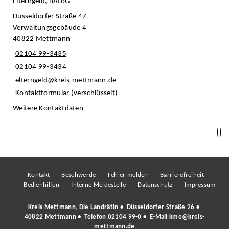
Elterngeld, BAföG
Düsseldorfer Straße 47
Verwaltungsgebäude 4
40822 Mettmann
02104 99-3435
02104 99-3434
elterngeld@kreis-mettmann.de
Kontaktformular
(verschlüsselt)
Weitere Kontaktdaten
Kontakt
Beschwerde
Fehler melden
Barrierefreiheit
Bedienhilfen
Interne Meldestelle
Datenschutz
Impressum
Kreis Mettmann, Die Landrätin • Düsseldorfer Straße 26 •
40822 Mettmann • Telefon
02104 99-0
• E-Mail
kme@kreis-
mettmann.de