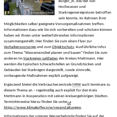
Bürger_in, die/der von
Hochwasser und
Starkregenereignissen betroffen
© Feuerwehr Erkrath
sein könnte, im Rahmen ihrer
Möglichkeiten selber geeignete Vorsorgemaßnahmen treffen.
Informationen dazu wie Sie sich vorbereiten und schützen können
haben wir Ihnen unter weiterführenden Informationen
zusammengestellt. Hier finden Sie zum einen Flyer zur
Verhaltensvorsorge
und zum
Objektschutz
. Ausführliche Infos
zum Thema "Wassersensibel planen und bauen" finden Sie zum
anderen im
Starkregen-Leitfaden
des Kreises Mettmann. Hier
werden die typischen Schwachstellen an Grundstücken und
Gebäuden bei Starkregen dargestellt, sowie sinnvolle,
vorbeugende Maßnahmen explizit aufgezeigt.
Ergänzend bietet die Verbraucherzentrale
NRW
auch Seminare zu
diesem Thema an – regelmäßig auch explizit für den Kreis
Mettmann in Kooperation mit seinen kreisangehörigen Städten.
Terminhinweise hierzu finden Sie unter
https://www.klimakoffer.nrw/veranstaltungen
.
Informationen der unteren Wasserbehörde finden Sie auf der