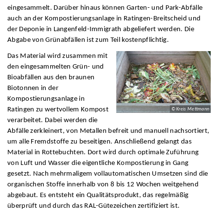
eingesammelt. Darüber hinaus können Garten- und Park-Abfälle
auch an der Kompostierungsanlage in Ratingen-Breitscheid und
der Deponie in Langenfeld-Immigrath abgeliefert werden. Die
Abgabe von Grünabfällen ist zum Teil kostenpflichtig.
Das Material wird zusammen mit
den eingesammelten Grün- und
Bioabfällen aus den braunen
Biotonnen in der
Kompostierungsanlage in
Ratingen zu wertvollem Kompost
© Kreis Mettmann
verarbeitet. Dabei werden die
Abfälle zerkleinert, von Metallen befreit und manuell nachsortiert,
um alle Fremdstoffe zu beseitigen. Anschließend gelangt das
Material in Rottebuchten. Dort wird durch optimale Zuführung
von Luft und Wasser die eigentliche Kompostierung in Gang
gesetzt. Nach mehrmaligem vollautomatischen Umsetzen sind die
organischen Stoffe innerhalb von 8 bis 12 Wochen weitgehend
abgebaut. Es entsteht ein Qualitätsprodukt, das regelmäßig
überprüft und durch das RAL-Gütezeichen zertifiziert ist.