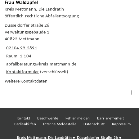
Frau Waldapfel
Kreis Mettmann, Die Landrätin
öffentlich-rechtliche Abfallentsorgung
Düsseldorfer Straße 26
Verwaltungsgebäude 1
40822 Mettmann
02104 99-2891
Raum: 1.104
abfallberatung@kreis-mettmann.de
Kontaktformular
(verschlüsselt)
Weitere Kontaktdaten
Kontakt
Beschwerde
Fehler melden
Barrierefreiheit
Bedienhilfen
Interne Meldestelle
Datenschutz
Impressum
Kreis Mettmann, Die Landrätin • Düsseldorfer Straße 26 •