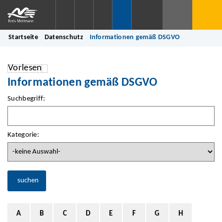
Startseite
Datenschutz
Informationen gemäß DSGVO
Vorlesen
Informationen gemäß DSGVO
Suchbegriff:
Kategorie:
suchen
A
B
C
D
E
F
G
H