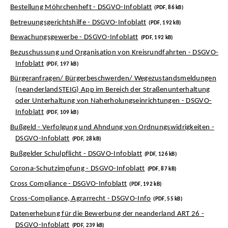
Bestellung Möhrchenheft - DSGVO-Infoblatt
(PDF, 86 kB)
Betreuungsgerichtshilfe - DSGVO-Infoblatt
(PDF, 192 kB)
Bewachungsgewerbe - DSGVO-Infoblatt
(PDF, 192 kB)
Bezuschussung und Organisation von Kreisrundfahrten - DSGVO-
Infoblatt
(PDF, 197 kB)
Bürgeranfragen/ Bürgerbeschwerden/ Wegezustandsmeldungen
(neanderlandSTEIG) App im Bereich der Straßenunterhaltung
oder Unterhaltung von Naherholungseinrichtungen - DSGVO-
Infoblatt
(PDF, 109 kB)
Bußgeld - Verfolgung und Ahndung von Ordnungswidrigkeiten -
DSGVO-Infoblatt
(PDF, 28 kB)
Bußgelder Schulpflicht - DSGVO-Infoblatt
(PDF, 126 kB)
Corona-Schutzimpfung - DSGVO-Infoblatt
(PDF, 87 kB)
Cross Compliance - DSGVO-Infoblatt
(PDF, 192 kB)
Cross-Compliance, Agrarrecht - DSGVO-Info
(PDF, 55 kB)
Datenerhebung für die Bewerbung der neanderland ART 26 -
DSGVO-Infoblatt
(PDF, 239 kB)