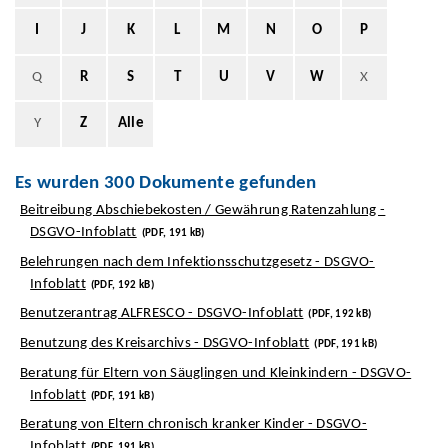
I
J
K
L
M
N
O
P
Q
R
S
T
U
V
W
X
Y
Z
Alle
Es wurden 300 Dokumente gefunden
Beitreibung Abschiebekosten / Gewährung Ratenzahlung -
DSGVO-Infoblatt
(PDF, 191 kB)
Belehrungen nach dem Infektionsschutzgesetz - DSGVO-
Infoblatt
(PDF, 192 kB)
Benutzerantrag ALFRESCO - DSGVO-Infoblatt
(PDF, 192 kB)
Benutzung des Kreisarchivs - DSGVO-Infoblatt
(PDF, 191 kB)
Beratung für Eltern von Säuglingen und Kleinkindern - DSGVO-
Infoblatt
(PDF, 191 kB)
Beratung von Eltern chronisch kranker Kinder - DSGVO-
Infoblatt
(PDF, 191 kB)