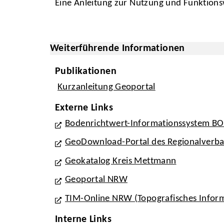
Eine Anleitung zur Nutzung und Funktionsw
Weiterführende Informationen
Publikationen
Kurzanleitung Geoportal
Externe Links
Bodenrichtwert-Informationssystem BO
GeoDownload-Portal des Regionalverb
Geokatalog Kreis Mettmann
Geoportal NRW
TIM-Online NRW (Topografisches Info
Interne Links