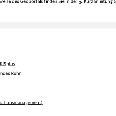
eise des Geoportals finden Sie in der
Kurzanleitung 
RISplus
andes Ruhr
rmationsmanagement)