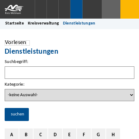
Startseite
Kreisverwaltung
Dienstleistungen
Vorlesen
Dienstleistungen
Suchbegriff:
Kategorie:
suchen
A
B
C
D
E
F
G
H