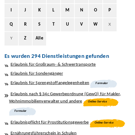
I
J
K
L
M
N
O
P
Q
R
S
T
U
V
W
X
Y
Z
Alle
Es wurden 294 Dienstleistungen gefunden
Erlaubnis für Großraum- & Schwertransporte
Erlaubnis für Sondengänger
Erlaubnis für Sprengstoffangelegenheiten
Formular
Erlaubnis nach § 34c Gewerbeordnung (GewO) für Makler,
Wohnimmobilienverwalter und andere
Online-Service
Formular
Erlaubnispflicht für Prostitutionsgewerbe
Online-Service
Ernährungsführerschein in Schulen