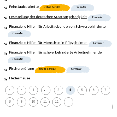
Feinstaubplakette
Online-Service
Formular
Feststellung der deutschen Staatsangehörigkeit
Formular
Finanzielle Hilfen für Arbeitgebende von Schwerbehinderten
Formular
Finanzielle Hilfen für Menschen in Pflegeheimen
Formular
Finanzielle Hilfen für schwerbehinderte Arbeitnehmende
Formular
Fischerprüfung
Online-Service
Formular
Fledermäuse
1
...
3
4
5
6
7
8
9
10
11
12