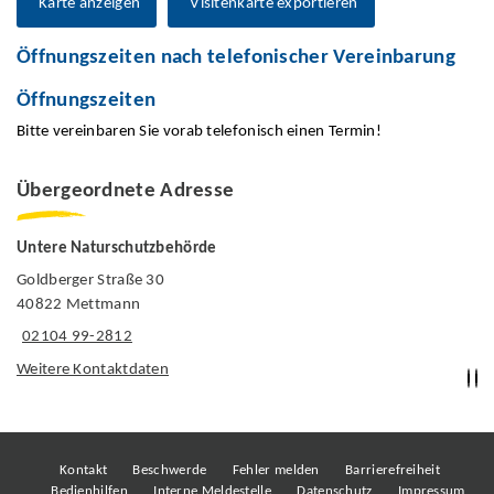
Karte anzeigen
Visitenkarte exportieren
Öffnungszeiten nach telefonischer Vereinbarung
Öffnungszeiten
Bitte vereinbaren Sie vorab telefonisch einen Termin!
Übergeordnete Adresse
Untere Naturschutzbehörde
Goldberger Straße 30
40822 Mettmann
02104 99-2812
Weitere Kontaktdaten
Kontakt
Beschwerde
Fehler melden
Barrierefreiheit
Bedienhilfen
Interne Meldestelle
Datenschutz
Impressum