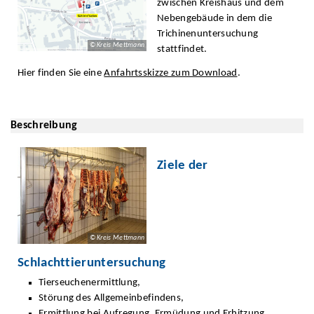
zwischen Kreishaus und dem
Nebengebäude in dem die
Trichinenuntersuchung
© Kreis Mettmann
stattfindet.
Hier finden Sie eine
Anfahrtsskizze zum Download
.
Beschreibung
Ziele der
© Kreis Mettmann
Schlachttieruntersuchung
Tierseuchenermittlung,
Störung des Allgemeinbefindens,
Ermittlung bei Aufregung, Ermüdung und Erhitzung,