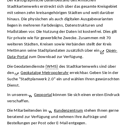
Der kartographische Datenbestand des Amtlichen
Stadtkartenwerks erstreckt sich über das gesamte Kreisgebiet
mit seinen zehn kreisangehörigen Städten und weit darüber
hinaus. Die physischen als auch digitalen Ausgabevarianten
liegen in mehreren Farbdesigns, Datenstrukturen und
Maßstäben vor. Die Nutzung der Daten ist kostenfrei. Dies gilt
für private wie für gewerbliche Zwecke. Zusammen mit 70
weiteren Städten, Kreisen sowie Verbänden stellt der Kreis
Mettmann seine Stadtplandaten zusätzlich über ein
Open-
Data-Portal
zum Download zur Verfügung.
Die Geodatendienste
(WMS)
des Stadtkartenwerks sind über
den
Geokatalog Metropoleruhr
erreichbar. Geben Sie in der
Suche "Stadtplanwerk 2.0" ein und wählen Ihren gewünschten
Dienst.
In unserem
Geoportal
können Sie sich einen ersten Eindruck
verschaffen.
Die Mitarbeitenden im
Kundenzentrum
stehen Ihnen gerne
beratend zur Verfügung und nehmen Ihre Aufträge und
Bestellungen per Post oder E-Mail entgegen.