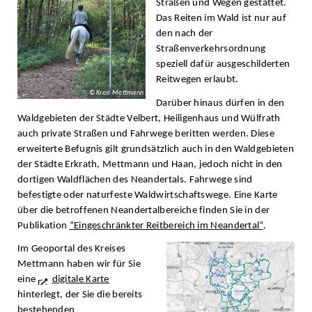
Straßen und Wegen gestattet.
Das Reiten im Wald ist nur auf
den nach der
Straßenverkehrsordnung
speziell dafür ausgeschilderten
Reitwegen erlaubt.
© Kreis Mettmann
Darüber hinaus dürfen in den
Waldgebieten der Städte Velbert, Heiligenhaus und Wülfrath
auch private Straßen und Fahrwege beritten werden. Diese
erweiterte Befugnis gilt grundsätzlich auch in den Waldgebieten
der Städte Erkrath, Mettmann und Haan, jedoch nicht in den
dortigen Waldflächen des Neandertals. Fahrwege sind
befestigte oder naturfeste Waldwirtschaftswege. Eine Karte
über die betroffenen Neandertalbereiche finden Sie in der
Publikation
“Eingeschränkter Reitbereich im Neandertal“
.
Im Geoportal des Kreises
Mettmann haben wir für Sie
eine
digitale Karte
hinterlegt, der Sie die bereits
bestehenden