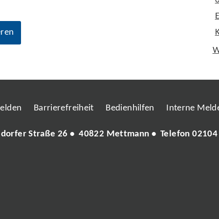
eren
W
melden
Barrierefreiheit
Bedienhilfen
Interne Melde
ldorfer Straße 26 • 40822 Mettmann • Telefon
02104