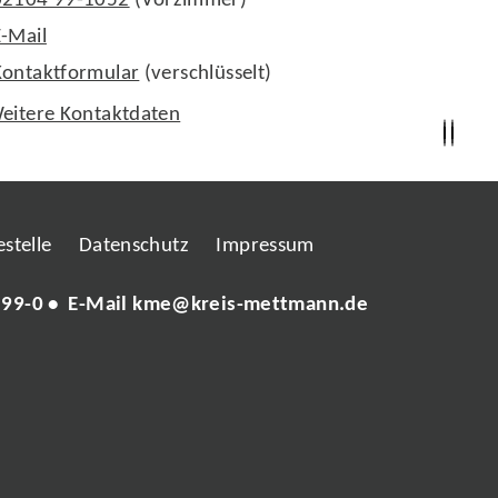
02104 99-1052
(Vorzimmer)
E-Mail
Kontaktformular
(verschlüsselt)
eitere Kontaktdaten
stelle
Datenschutz
Impressum
 99-0
• E-Mail
kme@kreis-mettmann.de