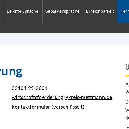
Leichte Sprache
Gebärdensprache
Erreichbarkeit
Ter
Ü
rung
A
02104 99-2601
W
wirtschaftsfoerderung@kreis-mettmann.de
D
Kontaktformular
(verschlüsselt)
V
4