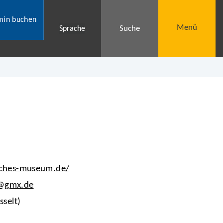
min buchen
Menü
Suche
Sprache
sches-museum.de/
m@gmx.de
sselt)