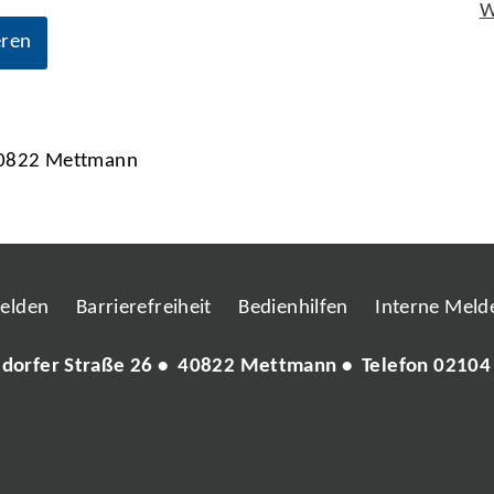
W
eren
 40822 Mettmann
melden
Barrierefreiheit
Bedienhilfen
Interne Melde
ldorfer Straße 26 • 40822 Mettmann • Telefon
02104