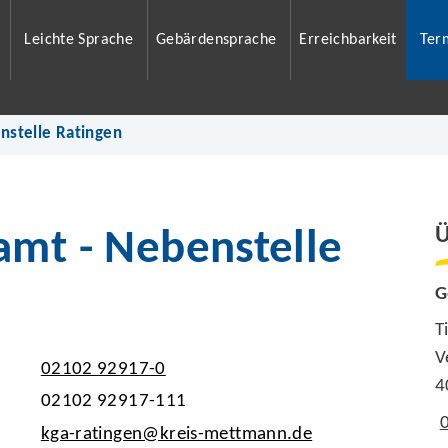
Leichte Sprache
Gebärdensprache
Erreichbarkeit
Ter
nstelle Ratingen
Ü
amt - Nebenstelle
G
T
V
02102 92917-0
4
02102 92917-111
kga-ratingen@kreis-mettmann.de