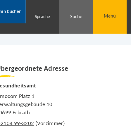
min buchen
Menü
Suche
Sprache
bergeordnete Adresse
esundheitsamt
imocom Platz 1
erwaltungsgebäude 10
0699 Erkrath
02104 99-3202
(Vorzimmer)