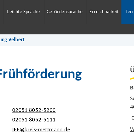
Leichte Sprache
Gebärdensprache
Erreichbarkeit
Ter
rung Velbert
Ü
 Frühförderung
B
S
4
02051 8052-5200
02051 8052-5111
W
IFF@kreis-mettmann.de